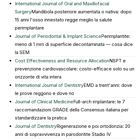
International Journal of Oral and Maxillofacial
Surgery
Mandibola posteriore aumentata o nativa: dopo
15 anni l'osso innestato regge meglio la salute
perimplantare
Journal of Periodontal & Implant Science
Perimplantite:
meno di 1 mm di superficie decontaminata — cosa dice
la SEM
Cost Effectiveness and Resource Allocation
NSPT e
prevenzione cardiovascolare: costo-efficace solo su un
orizzonte di vita intera
International Journal of Dentistry
EMD a trent'anni: dove
le prove reggono e dove no
Journal of Clinical Medicine
Full-arch implantare: le 7
raccomandazioni GRADE della Consensus italiana per
standardizzare la pratica
Journal of Dentistry
Rigenerazione e poi ortodonzia: 20
anni di sopravvivenza in parodontite Stadio IV