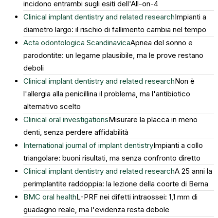
incidono entrambi sugli esiti dell'All-on-4
Clinical implant dentistry and related research
Impianti a
diametro largo: il rischio di fallimento cambia nel tempo
Acta odontologica Scandinavica
Apnea del sonno e
parodontite: un legame plausibile, ma le prove restano
deboli
Clinical implant dentistry and related research
Non è
l'allergia alla penicillina il problema, ma l'antibiotico
alternativo scelto
Clinical oral investigations
Misurare la placca in meno
denti, senza perdere affidabilità
International journal of implant dentistry
Impianti a collo
triangolare: buoni risultati, ma senza confronto diretto
Clinical implant dentistry and related research
A 25 anni la
perimplantite raddoppia: la lezione della coorte di Berna
BMC oral health
L-PRF nei difetti intraossei: 1,1 mm di
guadagno reale, ma l'evidenza resta debole