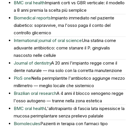
BMC oral health
Impianti corti vs GBR verticale: il modello
a 8 anni premia la scelta più semplice
Biomedical reports
Impianto immediato nel paziente
diabetico: sopravvive, ma l'osso paga il conto del
controllo glicemico
International journal of oral science
Una statina come
adiuvante antibiotico: come stanare il P. gingivalis
nascosto nelle cellule
Journal of dentistry
A 20 anni l'impianto regge come il
dente naturale — ma solo con la corretta manutenzione
PloS one
Nella perimplantite l'antibiotico aggiunge mezzo
millimetro — meglio locale che sistemico
Brazilian oral research
A 4 anni il blocco xenogeno regge
l'osso autogeno — tranne nella zona estetica
BMC oral health
L'allotrapianto di fascia lata ispessisce la
mucosa perimplantare senza prelievo palatale
Biomolecules
Pazienti in terapia con farmaci tipo