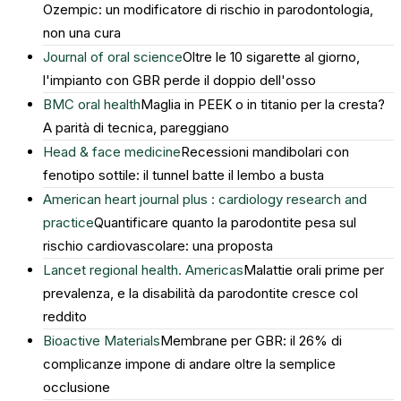
Ozempic: un modificatore di rischio in parodontologia,
non una cura
Journal of oral science
Oltre le 10 sigarette al giorno,
l'impianto con GBR perde il doppio dell'osso
BMC oral health
Maglia in PEEK o in titanio per la cresta?
A parità di tecnica, pareggiano
Head & face medicine
Recessioni mandibolari con
fenotipo sottile: il tunnel batte il lembo a busta
American heart journal plus : cardiology research and
practice
Quantificare quanto la parodontite pesa sul
rischio cardiovascolare: una proposta
Lancet regional health. Americas
Malattie orali prime per
prevalenza, e la disabilità da parodontite cresce col
reddito
Bioactive Materials
Membrane per GBR: il 26% di
complicanze impone di andare oltre la semplice
occlusione