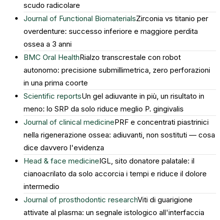
scudo radicolare
Journal of Functional Biomaterials
Zirconia vs titanio per
overdenture: successo inferiore e maggiore perdita
ossea a 3 anni
BMC Oral Health
Rialzo transcrestale con robot
autonomo: precisione submillimetrica, zero perforazioni
in una prima coorte
Scientific reports
Un gel adiuvante in più, un risultato in
meno: lo SRP da solo riduce meglio P. gingivalis
Journal of clinical medicine
PRF e concentrati piastrinici
nella rigenerazione ossea: adiuvanti, non sostituti — cosa
dice davvero l'evidenza
Head & face medicine
IGL, sito donatore palatale: il
cianoacrilato da solo accorcia i tempi e riduce il dolore
intermedio
Journal of prosthodontic research
Viti di guarigione
attivate al plasma: un segnale istologico all'interfaccia