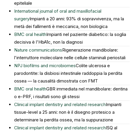
epiteliale
International journal of oral and maxillofacial
surgery
Impianti a 20 anni: 93% di sopravvivenza, ma la
metà dei fallimenti è meccanica, non biologica
BMC oral health
Impianti nel paziente diabetico: la soglia
decisiva è l'HbA1c, non la diagnosi
Nature communications
Rigenerazione mandibolare:
l'interruttore molecolare nelle cellule staminali periostali
NPJ biofilms and microbiomes
Colite ulcerosa e
parodontite: la disbiosi intestinale raddoppia la perdita
ossea — la causalità dimostrata con FMT
BMC oral health
GBR immediata nel mandibolare: dentina
o e-PRF, i risultati sono gli stessi
Clinical implant dentistry and related research
Impianti
tissue-level a 25 anni: non è il disegno protesico a
determinare la perdita ossea, ma la suppurazione
Clinical implant dentistry and related research
ISQ al