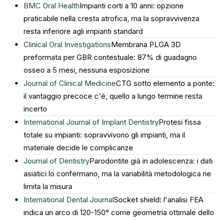
BMC Oral Health
Impianti corti a 10 anni: opzione
praticabile nella cresta atrofica, ma la sopravvivenza
resta inferiore agli impianti standard
Clinical Oral Investigations
Membrana PLGA 3D
preformata per GBR contestuale: 87% di guadagno
osseo a 5 mesi, nessuna esposizione
Journal of Clinical Medicine
CTG sotto elemento a ponte:
il vantaggio precoce c'è, quello a lungo termine resta
incerto
International Journal of Implant Dentistry
Protesi fissa
totale su impianti: sopravvivono gli impianti, ma il
materiale decide le complicanze
Journal of Dentistry
Parodontite già in adolescenza: i dati
asiatici lo confermano, ma la variabilità metodologica ne
limita la misura
International Dental Journal
Socket shield: l'analisi FEA
indica un arco di 120-150° come geometria ottimale dello