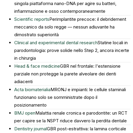
singola piattaforma nano-DNA per agire su batteri,
infiammazione e osso contemporaneamente
Scientific reports
Perimplantite precoce: il debridement
meccanico da solo regge — nessun adiuvante ha
dimostrato superiorità
Clinical and experimental dental research
Statine locali in
parodontologia: prove solide nello Step 2, ancora incerte
in chirurgia
Head & face medicine
GBR nel frontale: l'estensione
parziale non protegge la parete alveolare dei denti
adiacenti
Acta biomaterialia
MRONJ e impianti: le cellule staminali
funzionano solo se somministrate dopo il
posizionamento
BMJ open
Malattia renale cronica e parodontite: un RCT
per capire se la NSPT riduce davvero la perdita dentale
Dentistry journal
GBR post-estrattiva: la lamina corticale