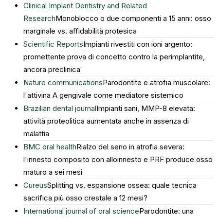
Clinical Implant Dentistry and Related
Research
Monoblocco o due componenti a 15 anni: osso
marginale vs. affidabilità protesica
Scientific Reports
Impianti rivestiti con ioni argento:
promettente prova di concetto contro la perimplantite,
ancora preclinica
Nature communications
Parodontite e atrofia muscolare:
l'attivina A gengivale come mediatore sistemico
Brazilian dental journal
Impianti sani, MMP-8 elevata:
attività proteolitica aumentata anche in assenza di
malattia
BMC oral health
Rialzo del seno in atrofia severa:
l'innesto composito con alloinnesto e PRF produce osso
maturo a sei mesi
Cureus
Splitting vs. espansione ossea: quale tecnica
sacrifica più osso crestale a 12 mesi?
International journal of oral science
Parodontite: una