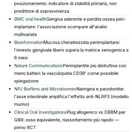
posizionamento: indicatore di stabilità primaria, non
predittore di sopravvivenza
BMC oral health
Gengiva aderente e perdita ossea peri-
implantare: l'associazione scompare all'analisi
multivariata
Bioinformation
Mucosa cheratinizzata periimplantare:
l'innesto gengivale libero supera la matrice xenogenica a
6 mesi
Nature Communications
Perimplantite più distruttiva con
meno batteri: la vasculopatia CD38⁺ come possibile
spiegazione
NPJ Biofilms and Microbiomes
Naringina e parodontite:
l'asse intestinale amplifica l'effetto anti-NLRP3 (modello
murino)
Clinical Oral Investigations
Plug allogenico vs DBBM per
GBR: osso equivalente, riassorbimento più rapido —
primo RCT