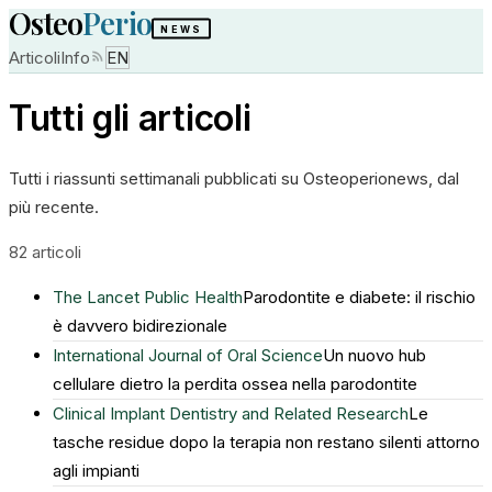
Osteo
Perio
NEWS
Articoli
Info
EN
Tutti gli articoli
Tutti i riassunti settimanali pubblicati su Osteoperionews, dal
più recente.
82 articoli
The Lancet Public Health
Parodontite e diabete: il rischio
è davvero bidirezionale
International Journal of Oral Science
Un nuovo hub
cellulare dietro la perdita ossea nella parodontite
Clinical Implant Dentistry and Related Research
Le
tasche residue dopo la terapia non restano silenti attorno
agli impianti