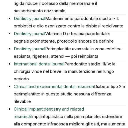
rigida riduce il collasso della membrana e il
riassorbimento orizzontale
Dentistry journal
Mantenimento parodontale stadio I-II:
probiotici e olio ozonizzato contro la disbiosi recidivante
Dentistry journal
Vitamina D e terapia parodontale:
segnale promettente, protocollo ancora da definire
Dentistry journal
Perimplantite avanzata in zona estetica:
espianta, rigenera, attendi — poi reimpianta
International dental journal
Parodontite stadio III/IV: la
chirurgia vince nel breve, la manutenzione nel lungo
periodo
Clinical and experimental dental research
Diabete tipo 2 e
perimplantite: in questo studio nessuna differenza
rilevabile
Clinical implant dentistry and related
research
Implantoplastica nella perimplantite: estendere
alla componente infraossea migliora gli esiti, ma aumenta