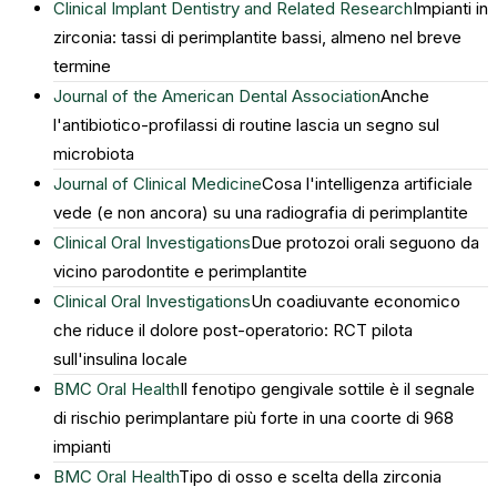
Clinical Implant Dentistry and Related Research
Impianti in
zirconia: tassi di perimplantite bassi, almeno nel breve
termine
Journal of the American Dental Association
Anche
l'antibiotico-profilassi di routine lascia un segno sul
microbiota
Journal of Clinical Medicine
Cosa l'intelligenza artificiale
vede (e non ancora) su una radiografia di perimplantite
Clinical Oral Investigations
Due protozoi orali seguono da
vicino parodontite e perimplantite
Clinical Oral Investigations
Un coadiuvante economico
che riduce il dolore post-operatorio: RCT pilota
sull'insulina locale
BMC Oral Health
Il fenotipo gengivale sottile è il segnale
di rischio perimplantare più forte in una coorte di 968
impianti
BMC Oral Health
Tipo di osso e scelta della zirconia