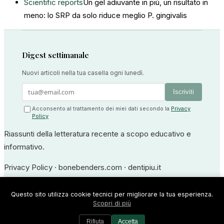
Scientific reports
Un gel adiuvante in più, un risultato in
meno: lo SRP da solo riduce meglio P. gingivalis
Digest settimanale
Nuovi articoli nella tua casella ogni lunedì.
Iscriviti
Acconsento al trattamento dei miei dati secondo la
Privacy
Policy
Riassunti della letteratura recente a scopo educativo e
informativo.
Privacy Policy
·
bonebenders.com
·
dentipiu.it
Dr. Ernesto Bruschi — Medico Odontoiatra
Questo sito utilizza cookie tecnici per migliorare la tua esperienza.
Scopri di più
Iscrizione all'Albo degli Odontoiatri di Frosinone n. 594 · P.IVA
02316180609
Rifiuta
Accetta