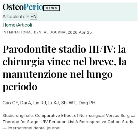
Osteo
Perio
NEWS
Articoli
Info
EN
Home
/
Articoli
2026 Apr 25
INTERNATIONAL DENTAL JOURNAL
Parodontite stadio III/IV: la
chirurgia vince nel breve, la
manutenzione nel lungo
periodo
Cao GF, Dai A, Lin RJ, Li XJ, Shi WT, Ding PH
Studio originale
:
Comparative Effect of Non-surgical Versus Surgical
Therapy for Stage III/IV Periodontitis: A Retrospective Cohort Study.
—
International dental journal