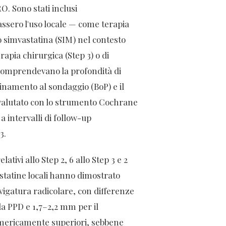
. Sono stati inclusi
assero l'uso locale — come terapia
o simvastatina (SIM) nel contesto
rapia chirurgica (Step 3) o di
 comprendevano la profondità di
guinamento al sondaggio (BoP) e il
o valutato con lo strumento Cochrane
 a intervalli di follow-up
3.
ativi allo Step 2, 6 allo Step 3 e 2
 statine locali hanno dimostrato
levigatura radicolare, con differenze
la PPD e 1,7–2,2 mm per il
umericamente superiori, sebbene