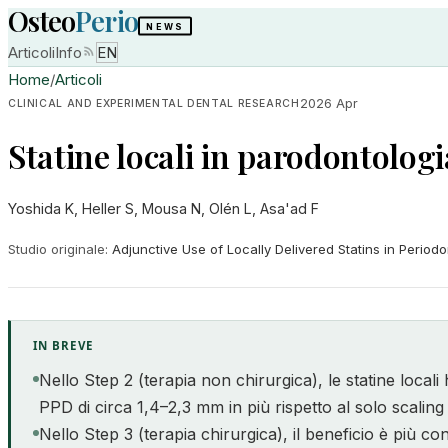
Osteo
Perio
NEWS
Articoli
Info
EN
Home
/
Articoli
2026 Apr
CLINICAL AND EXPERIMENTAL DENTAL RESEARCH
Statine locali in parodontologi
Yoshida K, Heller S, Mousa N, Olén L, Asa'ad F
Studio originale
:
Adjunctive Use of Locally Delivered Statins in Peri
IN BREVE
Nello Step 2 (terapia non chirurgica), le statine locali
PPD di circa 1,4–2,3 mm in più rispetto al solo scaling
Nello Step 3 (terapia chirurgica), il beneficio è più co