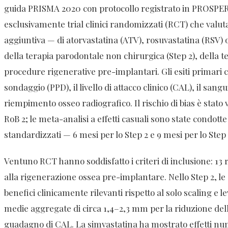
guida PRISMA 2020 con protocollo registrato in PROSPERO
esclusivamente trial clinici randomizzati (RCT) che valut
aggiuntiva — di atorvastatina (ATV), rosuvastatina (RSV) 
della terapia parodontale non chirurgica (Step 2), della te
procedure rigenerative pre-implantari. Gli esiti primari
sondaggio (PPD), il livello di attacco clinico (CAL), il san
riempimento osseo radiografico. Il rischio di bias è stat
RoB 2; le meta-analisi a effetti casuali sono state condotte
standardizzati — 6 mesi per lo Step 2 e 9 mesi per lo Step 
Ventuno RCT hanno soddisfatto i criteri di inclusione: 13 rel
alla rigenerazione ossea pre-implantare. Nello Step 2, le
benefici clinicamente rilevanti rispetto al solo scaling e 
medie aggregate di circa 1,4–2,3 mm per la riduzione del
guadagno di CAL. La simvastatina ha mostrato effetti n