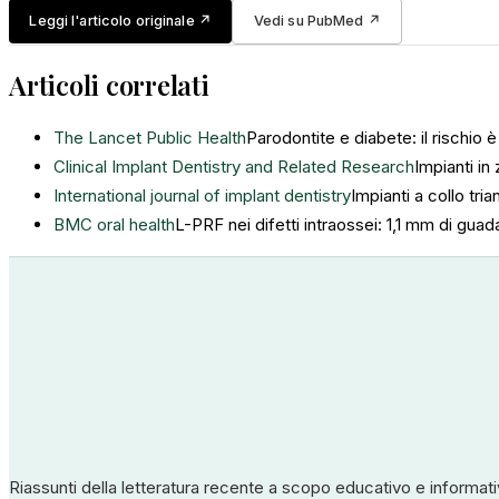
Leggi l'articolo originale
↗
Vedi su PubMed
↗
Articoli correlati
The Lancet Public Health
Parodontite e diabete: il rischio 
Clinical Implant Dentistry and Related Research
Impianti in
International journal of implant dentistry
Impianti a collo tri
BMC oral health
L-PRF nei difetti intraossei: 1,1 mm di gua
Riassunti della letteratura recente a scopo educativo e informati