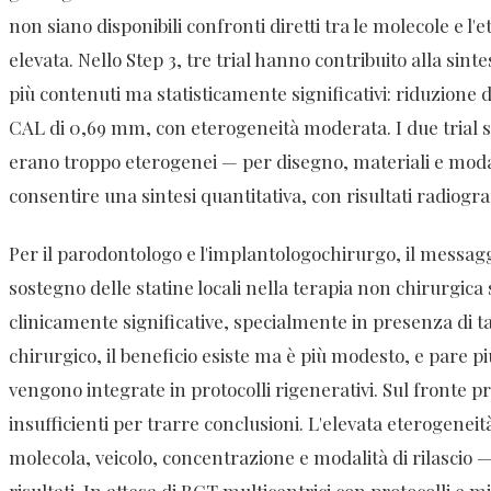
non siano disponibili confronti diretti tra le molecole e l'et
elevata. Nello Step 3, tre trial hanno contribuito alla sint
più contenuti ma statisticamente significativi: riduzion
CAL di 0,69 mm, con eterogeneità moderata. I due trial 
erano troppo eterogenei — per disegno, materiali e modali
consentire una sintesi quantitativa, con risultati radiogr
Per il parodontologo e l'implantologochirurgo, il messaggi
sostegno delle statine locali nella terapia non chirurgica
clinicamente significative, specialmente in presenza di 
chirurgico, il beneficio esiste ma è più modesto, e pare pi
vengono integrate in protocolli rigenerativi. Sul fronte pr
insufficienti per trarre conclusioni. L'elevata eterogeneit
molecola, veicolo, concentrazione e modalità di rilascio — 
risultati. In attesa di RCT multicentrici con protocolli e m