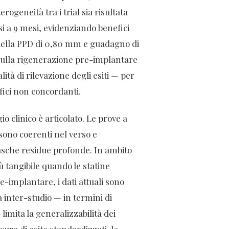
erogeneità tra i trial sia risultata
esi a 9 mesi, evidenziando benefici
e della PPD di 0,80 mm e guadagno di
sulla rigenerazione pre-implantare
tà di rilevazione degli esiti — per
afici non concordanti.
o clinico è articolato. Le prove a
 sono coerenti nel verso e
tasche residue profonde. In ambito
ù tangibile quando le statine
e-implantare, i dati attuali sono
à inter-studio — in termini di
limita la generalizzabilità dei
isure di esito standardizzati, le