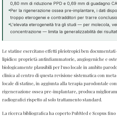
0,80 mm di riduzione PPD e 0,69 mm di guadagno CA
Per la rigenerazione ossea pre-implantare, i dati dispo
troppo eterogenei e contradditori per trarre conclusion
L'elevata eterogeneità tra gli studi — per molecola, ve
concentrazione — limita la generalizzabilità dei risultati
Le statine esercitano effetti pleiotropici ben documentati
lipidico: proprietà antinfiammatorie, angiogeniche e os
biologicamente plausibili per l'uso locale in ambito paro
clinica al centro di questa revisione sistematica con met
locale di statine, in aggiunta alla terapia parodontale co
rigenerazione ossea pre-implantare, produca miglioramenti
radiografici rispetto al solo trattamento standard.
La ricerca bibliografica ha coperto PubMed e Scopus fino a