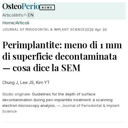
Osteo
Perio
NEWS
Articoli
Info
EN
Home
/
Articoli
2026 Apr 30
JOURNAL OF PERIODONTAL & IMPLANT SCIENCE
Perimplantite: meno di 1 mm
di superficie decontaminata
— cosa dice la SEM
Chung J, Lee JS, Kim YT
Studio originale
:
Guidelines for the depth of surface
decontamination during peri-implantitis treatment: a scanning
electron microscopy analysis.
—
Journal of Periodontal & Implant
Science