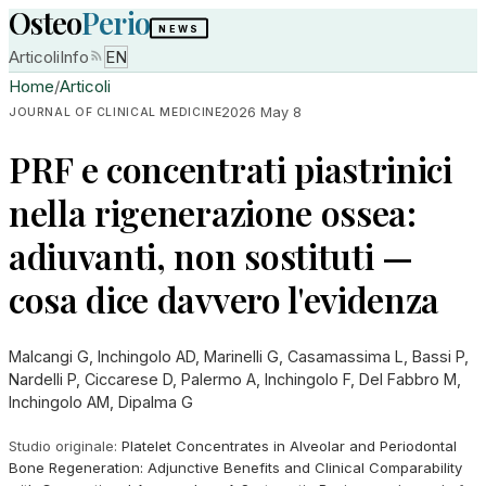
Osteo
Perio
NEWS
Articoli
Info
EN
Home
/
Articoli
2026 May 8
JOURNAL OF CLINICAL MEDICINE
PRF e concentrati piastrinici
nella rigenerazione ossea:
adiuvanti, non sostituti —
cosa dice davvero l'evidenza
Malcangi G, Inchingolo AD, Marinelli G, Casamassima L, Bassi P,
Nardelli P, Ciccarese D, Palermo A, Inchingolo F, Del Fabbro M,
Inchingolo AM, Dipalma G
Studio originale
:
Platelet Concentrates in Alveolar and Periodontal
Bone Regeneration: Adjunctive Benefits and Clinical Comparability