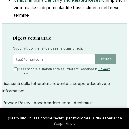
Clinical Implant Dentistry and Related Research
Impianti in
zirconia: tassi di perimplantite bassi, almeno nel breve
termine
Digest settimanale
Nuovi articoli nella tua casella ogni lunedì.
Iscriviti
Acconsento al trattamento dei miei dati secondo la
Privacy
Policy
Riassunti della letteratura recente a scopo educativo e
informativo.
Privacy Policy
·
bonebenders.com
·
dentipiu.it
Dr. Ernesto Bruschi — Medico Odontoiatra
Questo sito utilizza cookie tecnici per migliorare la tua esperienza.
Scopri di più
Iscrizione all'Albo degli Odontoiatri di Frosinone n. 594 · P.IVA