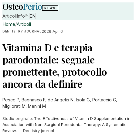
Osteo
Perio
NEWS
Articoli
Info
EN
Home
/
Articoli
2026 Apr 6
DENTISTRY JOURNAL
Vitamina D e terapia
parodontale: segnale
promettente, protocollo
ancora da definire
Pesce P, Bagnasco F, de Angelis N, Isola G, Portaccio C,
Migliorati M, Menini M
Studio originale
:
The Effectiveness of Vitamin D Supplementation in
Association with Non-Surgical Periodontal Therapy: A Systematic
Review.
—
Dentistry journal