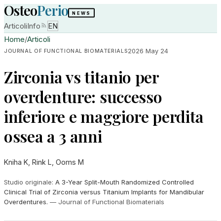
Osteo
Perio
NEWS
Articoli
Info
EN
Home
/
Articoli
2026 May 24
JOURNAL OF FUNCTIONAL BIOMATERIALS
Zirconia vs titanio per
overdenture: successo
inferiore e maggiore perdita
ossea a 3 anni
Kniha K, Rink L, Ooms M
Studio originale
:
A 3-Year Split-Mouth Randomized Controlled
Clinical Trial of Zirconia versus Titanium Implants for Mandibular
Overdentures.
—
Journal of Functional Biomaterials