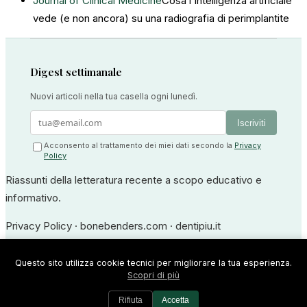
Journal of Clinical Medicine
Cosa l'intelligenza artificiale
vede (e non ancora) su una radiografia di perimplantite
Digest settimanale
Nuovi articoli nella tua casella ogni lunedì.
Iscriviti
Acconsento al trattamento dei miei dati secondo la
Privacy
Policy
Riassunti della letteratura recente a scopo educativo e
informativo.
Privacy Policy
·
bonebenders.com
·
dentipiu.it
Dr. Ernesto Bruschi — Medico Odontoiatra
Questo sito utilizza cookie tecnici per migliorare la tua esperienza.
Scopri di più
Iscrizione all'Albo degli Odontoiatri di Frosinone n. 594 · P.IVA
02316180609
Rifiuta
Accetta