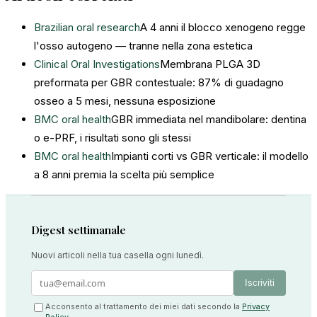
Brazilian oral research
A 4 anni il blocco xenogeno regge
l'osso autogeno — tranne nella zona estetica
Clinical Oral Investigations
Membrana PLGA 3D
preformata per GBR contestuale: 87% di guadagno
osseo a 5 mesi, nessuna esposizione
BMC oral health
GBR immediata nel mandibolare: dentina
o e-PRF, i risultati sono gli stessi
BMC oral health
Impianti corti vs GBR verticale: il modello
a 8 anni premia la scelta più semplice
Digest settimanale
Nuovi articoli nella tua casella ogni lunedì.
Iscriviti
Acconsento al trattamento dei miei dati secondo la
Privacy
Policy