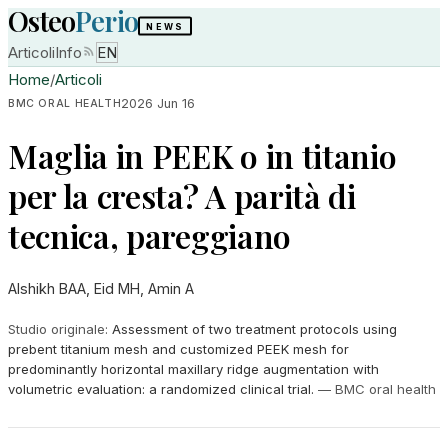
Osteo
Perio
NEWS
Articoli
Info
EN
Home
/
Articoli
2026 Jun 16
BMC ORAL HEALTH
Maglia in PEEK o in titanio
per la cresta? A parità di
tecnica, pareggiano
Alshikh BAA, Eid MH, Amin A
Studio originale
:
Assessment of two treatment protocols using
prebent titanium mesh and customized PEEK mesh for
predominantly horizontal maxillary ridge augmentation with
volumetric evaluation: a randomized clinical trial.
—
BMC oral health