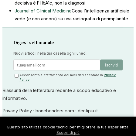
decisiva è l'HbA1c, non la diagnosi
Journal of Clinical Medicine
Cosa l'intelligenza artificiale
vede (e non ancora) su una radiografia di perimplantite
Digest settimanale
Nuovi articoli nella tua casella ogni lunedì.
Iscriviti
Acconsento al trattamento dei miei dati secondo la
Privacy
Policy
Riassunti della letteratura recente a scopo educativo e
informativo.
Privacy Policy
·
bonebenders.com
·
dentipiu.it
Dr. Ernesto Bruschi — Medico Odontoiatra
Questo sito utilizza cookie tecnici per migliorare la tua esperienza.
Scopri di più
Iscrizione all'Albo degli Odontoiatri di Frosinone n. 594 · P.IVA