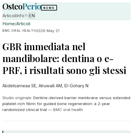
Osteo
Perio
NEWS
Articoli
Info
EN
Home
/
Articoli
2026 May 21
BMC ORAL HEALTH
GBR immediata nel
mandibolare: dentina o e-
PRF, i risultati sono gli stessi
Abdelsameaa SE, Alruwaili AM, El-Gohary N
Studio originale
:
Dentine-derived barrier membrane versus extended
platelet-rich fibrin for guided bone regeneration: a 2-year
randomized clinical trial
—
BMC oral health